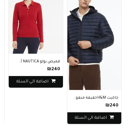
قميص بولو NAUTICA أ..
₪240
اضافة الي السلة
جاكيت H&Mخفيفة منفو..
سرو
0
₪240
اضافة الي السلة