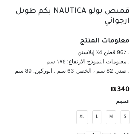
قميص بولو NAUTICA بكم طويل
أرجواني
معلومات المنتج
. صدر: 82 سم ، الخصر: 63 سم ، الوركين: 89 سم
₪
340
الحجم
XL
L
M
S