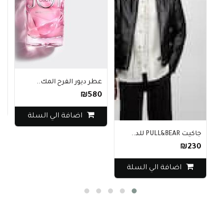
ف
عطر ديور الفرح المك..
0
₪580
اضافة الي السلة
جاكيت PULL&BEAR للد..
₪230
اضافة الي السلة