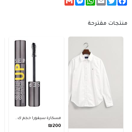
منتجات مقترحة
مسكارة سيفورا حجم ك..
₪200