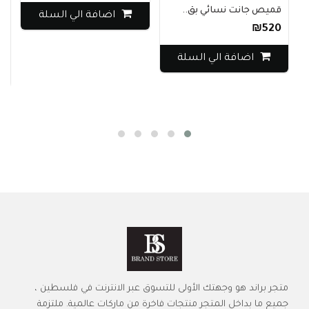
قميص جانت نسائي بق..
اضافة الي السلة
بنط
₪520
0
اضافة الي السلة
متجر براند هو وجهتك الأولى للتسوق عبر الانترنت في فلسطين ،
جميع ما بداخل المتجر منتجات فاخرة من ماركات عالمية. ملتزمة