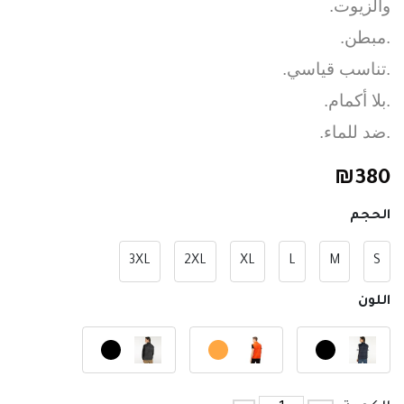
والزيوت.
.مبطن.
.تناسب قياسي.
.بلا أكمام.
.ضد للماء.
₪
380
الحجم
3XL
2XL
XL
L
M
S
اللون