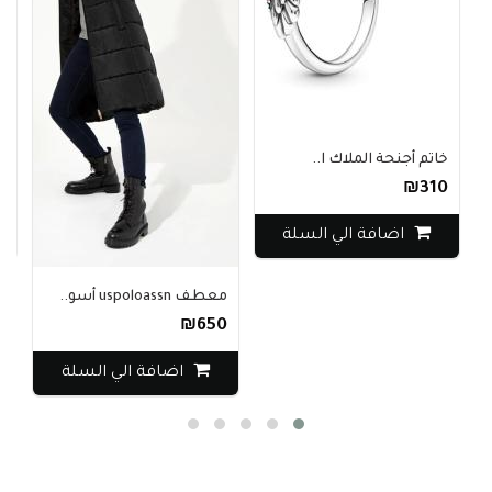
خاتم أجنحة الملاك ا..
حذاء 
₪620
₪310
اضافة الي السلة
معطف uspoloassn أسو..
₪650
اضافة الي السلة