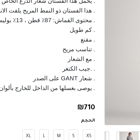
. يحمل هذا الفستان شعار الدرع الخاص ب
. يوصى بغسلها من الداخل للخارج بألوان 
₪
710
الحجم
XL
L
M
S
XS