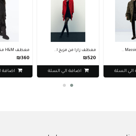
معطف زارا من مزيج ا..
معطف H&M منفوش بغطا..
₪360
₪520
الي السلة
اضافة الي السلة
اضافة ال