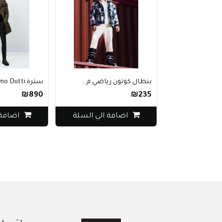
بنطال كوتون رياضي م..
سترة Massimo Dutti ..
₪890
₪235
اضافة الي السلة
اضافة 