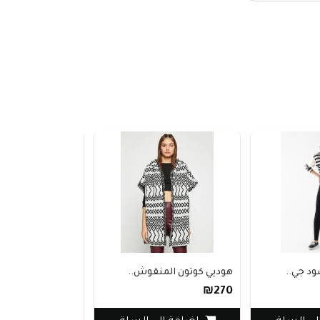
د جي..
هوديي كوتون المنقوش..
بنطلون stradivarius..
₪260
₪270