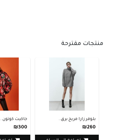
منتجات مقترحة
بلوفر زارا مريح برق..
جاكيت كوتون..
₪300
₪260