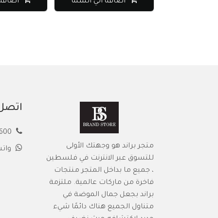
اضافة الي السلة
اضافة ا
اتصل 
00972594913600
متجر براند هو وجهتك الأولى
وات
للتسوق عبر الانترنت في فلسطين
، جميع ما بداخل المتجر منتجات
فاخرة من ماركات عالمية. ملتزمة
براند بجعل جمال الموضة في
متناول الجميع هناك دائمًا شيء