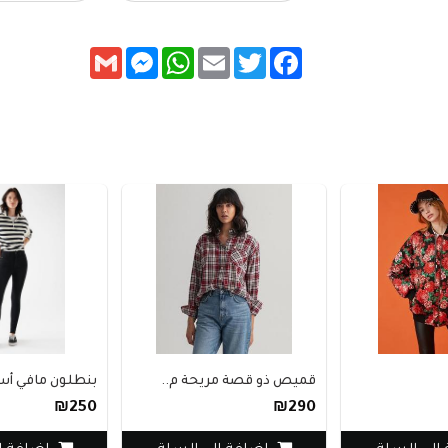
Messenger
Gmail
WhatsApp
Email
Twitter
Facebook
قميص ذو قصة مريحة م..
بنطلون مافي أسو
₪250
₪290