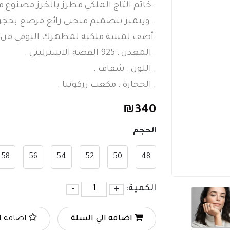
. خاتم التاج الملكي مطرز بالخرز مصنوع من ا
. ويتميز بتصميم منحني رائع مرصع بحجر
.أضف لمسة ملكية لمظهرك اليومي من خلا
. المعدن : 925 الفضة الاسترليني .
. اللون : شفاف .
. الحجارة : مكعب زركونيا .
₪
340
الحجم
58
56
54
52
50
48
الكمية:
+
-
اضافة الي السلة
اضافة ا