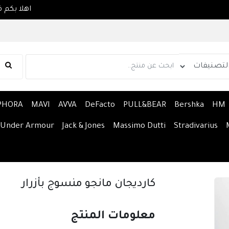
PHORA
MAVI
AVVA
DeFacto
PULL&BEAR
Bershka
HM
Under Armour
Jack & Jones
Massimo Dutti
Stradivarius
كارديجان مانجو منسوج بأزرار
معلومات المنتج