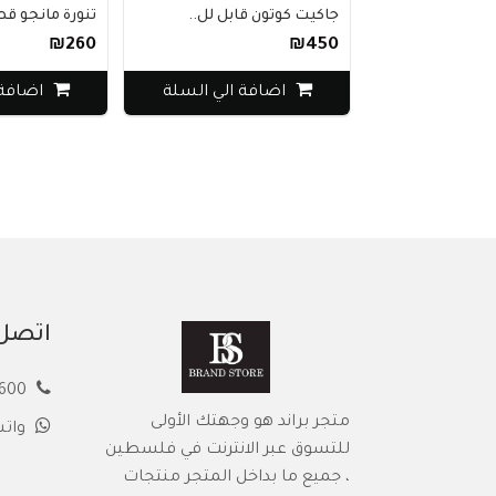
جاكيت كوتون قابل لل..
تنورة مانجو قصيرة ب.
₪260
₪450
اضافة الي السلة
اضافة الي ال
اتصل 
00972594913600
متجر براند هو وجهتك الأولى
وات
للتسوق عبر الانترنت في فلسطين
، جميع ما بداخل المتجر منتجات