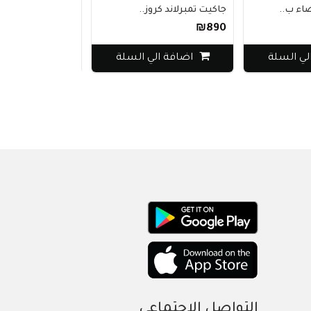
جاكيت تمبرلاند كروز..
قميص ديفاكتو بأكمام..
₪170
₪890
لة
اضافة الي السلة
اضافة الي السل
التواصل الاجتماعي