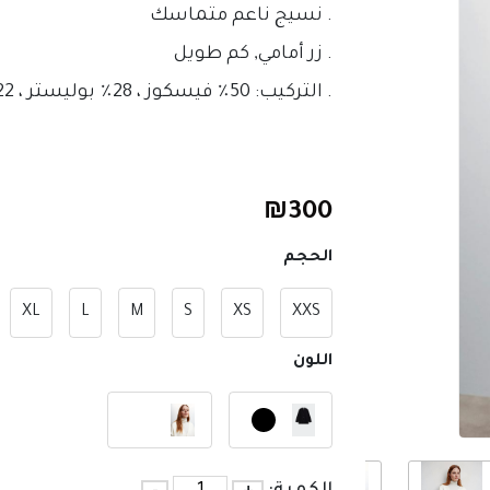
. نسيج ناعم متماسك
. زر أمامي, كم طويل 
. التركيب: 50٪ فيسكوز ، 28٪ بوليستر ، 22٪ بولي أميد
₪
300
الحجم
XL
L
M
S
XS
XXS
اللون