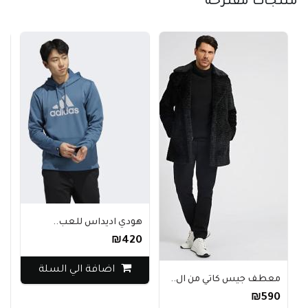
منتجات مقترحة
هودي اديداس للعب..
₪420
اضافة الي السلة
معطف جيس كاتي من ال..
₪590