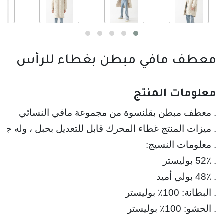
معطف مافي مبطن بغطاء للرأس
معلومات المنتج
. معطف مبطن بقلنسوة من مجموعة مافي النسائي
. الحشو: 100٪ بوليستر