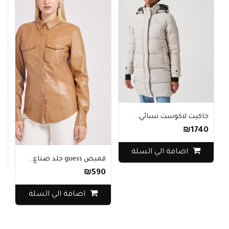
جاكيت لاكوست نسائي..
ست
₪1740
0
اضافة الي السلة
قميص guess جلد صناع..
₪590
اضافة الي السلة