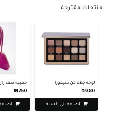
منتجات مقترحة
لوحة جلام من سيفورا..
حقيبة كتف زارا 
₪250
₪380
اضافة الي السلة
اضافة 