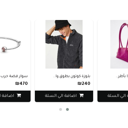
بأطر..
بلوزة كوتون بطوق وا..
سوار فضة حرب ا
₪470
₪240
الي السلة
اضافة الي السلة
اضافة ا