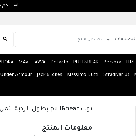
PHORA
MAVI
AVVA
DeFacto
PULL&BEAR
Bershka
HM
Under Armour
Jack & Jones
Massimo Dutti
Stradivarius
بوت pull&bear بطول الركبة بنعل مضمار
معلومات المنتج