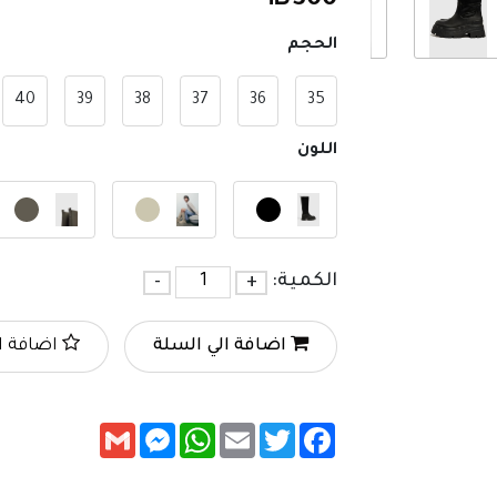
₪
300
الحجم
40
39
38
37
36
35
اللون
الكمية:
+
-
اضافة الي السلة
اضافة ا
Messenger
Gmail
WhatsApp
Email
Twitter
Facebook