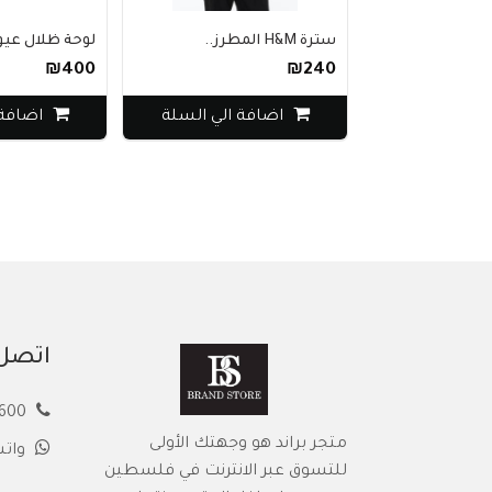
سترة H&M المطرز..
لوحة ظلال عيون 
₪400
₪240
اضافة الي السلة
اضافة ال
اتصل 
00972594913600
متجر براند هو وجهتك الأولى
وات
للتسوق عبر الانترنت في فلسطين