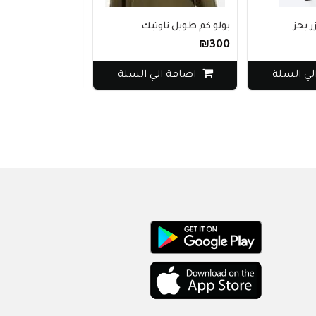
بولو كم طويل ناوتيك..
معطف لاكوست نسائ
₪1370
₪300
 السلة
اضافة الي السلة
اضافة الي 