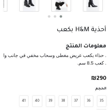
أحذية H&M بكعب
معلومات المنتج
. حذاء بكعب عريض مغطى وسحاب مخفي في جانب واحد
. كعب 8.5 سم.
₪
290
الحجم
41
40
39
38
37
36
35