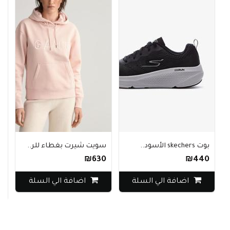
بوت skechers الأسود..
سويت شيرت بغطاء للر..
م
₪630
₪440
0
اضافة الي السلة
اضافة الي السلة