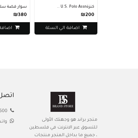
كنزةU.S. Polo Assn ..
سوار فضة سلس
₪380
₪200
اضافة الي السلة
اضافة 
اتصل 
00972594913600
متجر براند هو وجهتك الأولى
وات
للتسوق عبر الانترنت في فلسطين
، جميع ما بداخل المتجر منتجات