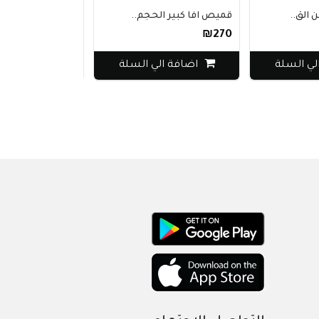
 الق..
قميص افا كبير الحجم..
عطر سيفورا رجالي 
₪550
₪270
لي السلة
اضافة الي السلة
اضافة الي