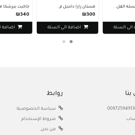
لة القل..
فستان زارا دانتيل م..
جاكيت بيرشكا من
₪340
₪300
الي السلة
اضافة الي السلة
اضافة ا
بنا
روابط
سياسة الخصوصية
ساب
شروط الإستخدام
من نحن