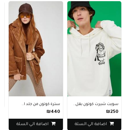
مس
40
سويت شيرت كوتون بقل..
سترة كوتون من جلد ا..
₪440
₪250
اضافة الي السلة
اضافة الي السلة