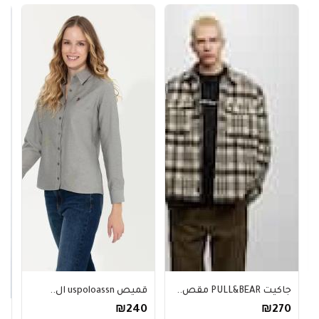
جاكيت PULL&BEAR مقص..
قميص uspoloassn ال..
₪240
₪270
سترة