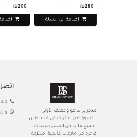
₪200
₪280
اضافة الي السلة
اضافة ا
اتصل 
00972594913600
متجر براند هو وجهتك الأولى
وات
للتسوق عبر الانترنت في فلسطين
، جميع ما بداخل المتجر منتجات
فاخرة من ماركات عالمية. ملتزمة