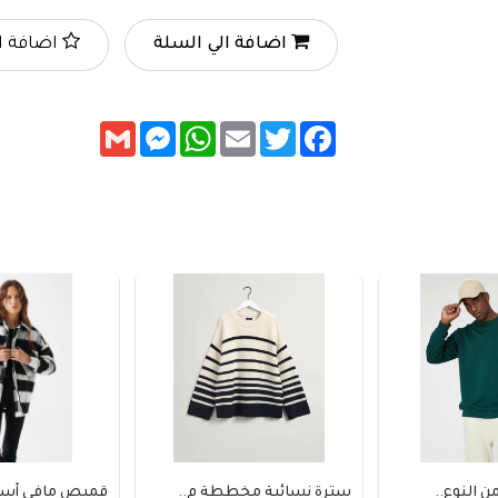
اضافة الي السلة
اضافة ا
Messenger
Gmail
WhatsApp
Email
Twitter
Facebook
النوع..
سترة نسائية مخططة م..
قميص مافي أسود 