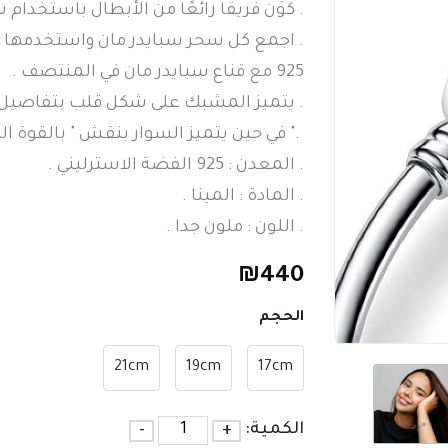
. كوِّن فريقًا رائعًا من الأبطال باستخدام
. اجمع كل سحر سبايدر مان واستخدمها مع
925 مع قناع سبايدر مان في المنتصف .
. يتميز المشبك على شكل قلب بتفاصيل الم
." في حين يتميز السوار بنقش " بالقوة الكب
. المعدن : 925 الفضة الاسترليني .
. المادة : المينا .
. اللون : ملون جدا .
₪
440
الحجم
21cm
19cm
17cm
الكمية:
+
-