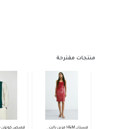
منتجات مقترحة
فستان H&M مزين بالت..
قميص كوتون من 