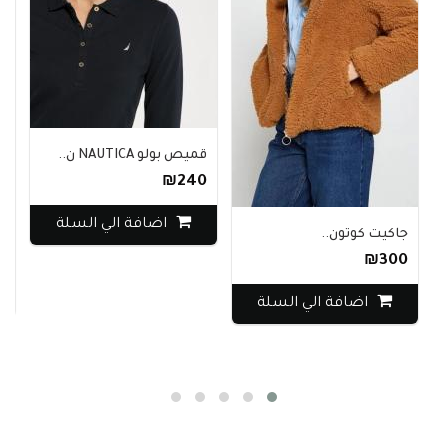
قميص بولو NAUTICA ن..
₪240
اضافة الي السلة
جاك
جاكيت كوتون..
40
₪300
اضافة الي السلة