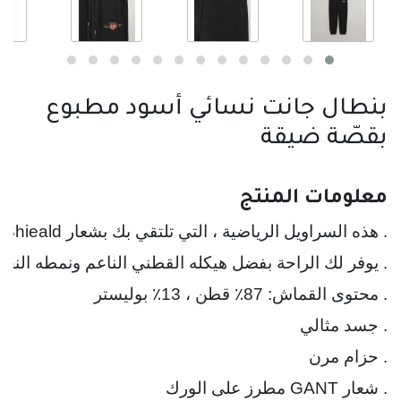
بنطال جانت نسائي أسود مطبوع
بقصّة ضيقة
معلومات المنتج
. هذه السراويل الرياضية ، التي تلتقي بك بشعار GANT Archive Shieald الذي استخدمناه في البداية ، توفر مظهرًا رياضيًا وحنينًا