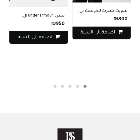
سويت شيرت لاكوست بي..
سترة underarmour ال..
₪800
₪950
اضافة الي السلة
معطف
اضافة الي السلة
400