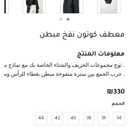
معطف كوتون نفخ مبطن
معلومات المنتج
. توج مجموعات الخريف والشتاء الخاصة بك مع نماذج معطف n
. جرب الجمع بين سترة منفوخة مبطن بغطاء للرأس وسحا
₪
330
الحجم
44
42
40
38
36
34