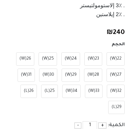
. 2٪ إيلاستين
₪
240
الحجم
26(W)
25(W)
24(W)
23(W)
22(W)
31(W)
30(W)
29(W)
28(W)
27(W)
26(L)
25(L)
34(W)
33(W)
32(W)
29(L)
الكمية:
+
-