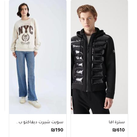
ح
0
سترة افا
سويت شيرت ديفاكتو ب..
₪190
₪610