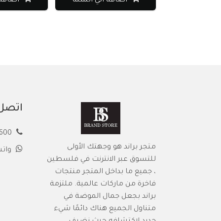
اضافة الي السلة
اضافة الي
اتصل 
00972594913600
متجر براند هو وجهتك الأولى
وات
للتسوق عبر الانترنت في فلسطين
، جميع ما بداخل المتجر منتجات
فاخرة من ماركات عالمية. ملتزمة
براند بجعل جمال الموضة في
متناول الجميع هناك دائمًا شيء