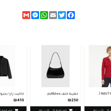
Messenger
Gmail
WhatsApp
Email
Twitter
Facebook
حقيبة كتف pull&bea..
جاكيت زارا بجيوب..
₪410
₪230