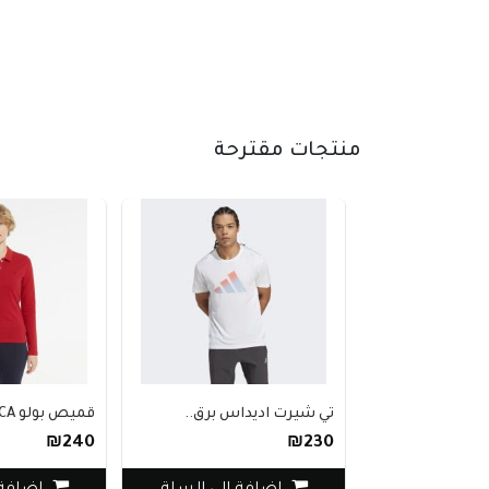
منتجات مقترحة
تي شيرت اديداس برق..
قميص بولو NAUTICA أ..
₪240
₪230