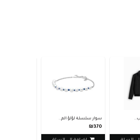
سوار سلسلة لؤلؤ الم..
فستان tommy قميص ن..
₪600
₪370