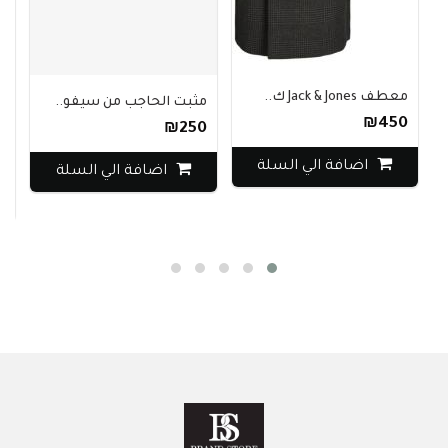
معطف Jack & Jones ك..
مثبت الحاجب من سيفو..
₪450
₪250
ج
0
اضافة الي السلة
اضافة الي السلة