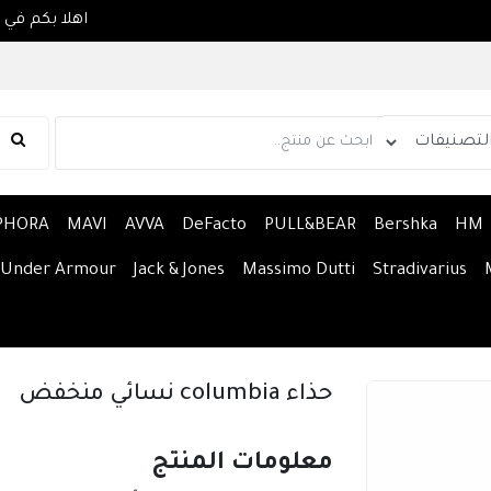
PHORA
MAVI
AVVA
DeFacto
PULL&BEAR
Bershka
HM
Under Armour
Jack & Jones
Massimo Dutti
Stradivarius
حذاء columbia نسائي منخفض
معلومات المنتج