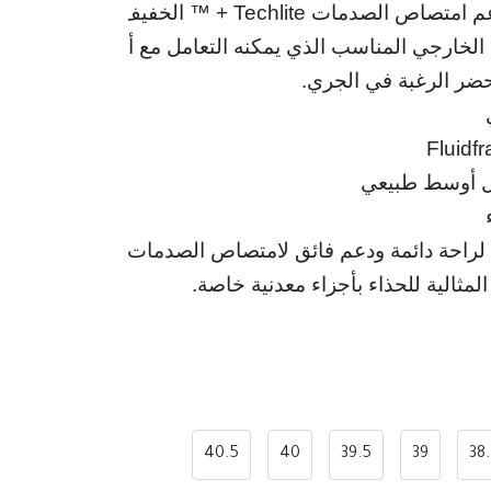
ت Techlite + ™ الخفيف للغاية ،
مثالية للحذاء بأجزاء معدنية خاصة.
40.5
40
39.5
39
38