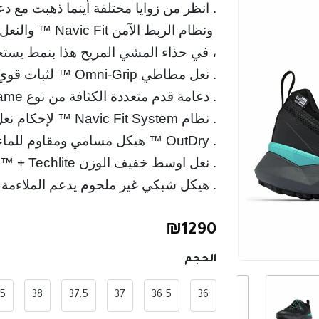
. انظر من زوايا مختلفة أينما ذهبت مع دعم امتصاص الصدما
 ونظام الربط الآمن Navic Fit ™ والنعل الخارجي المناسب الذي يمكنه التعامل مع أي حالة تضاريس 
. هيكل شبكي غير ملحوم يدعم الملاءمة ال
₪
1290
الحجم
.5
38
37.5
37
36.5
36