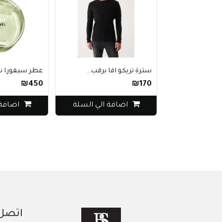
سترة تريكو افا برقب..
عطر سيفورا نسائي
₪450
₪170
اضافة الي السلة
اضافة ال
اتصل 