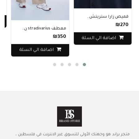
فستان بيرش
₪340
ص زارا ستريتش..
اضاف
₪
معطف stradivarius ن..
₪350
اضافة الي السلة
اضافة الي السلة
متجر براند هو وجهتك الأولى للتسوق عبر الانترنت في فلسطين ،