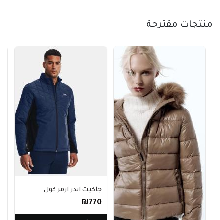
منتجات مقترحة
جاكيت اندر ارمر كول..
₪770
حقيبة 