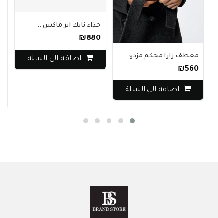
حذاء نايك اير ماكس ..
₪880
معطف زارا محكم مزدو..
اضافة الي السلة
بقص
₪560
20
اضافة الي السلة