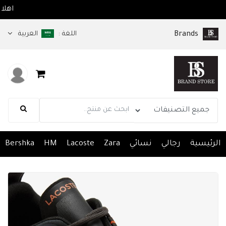
كم في متجر brandsps.com
اللغة :
العربية
Brands
الرئيسية
رجالي
نسائي
Zara
Lacoste
HM
Bershka