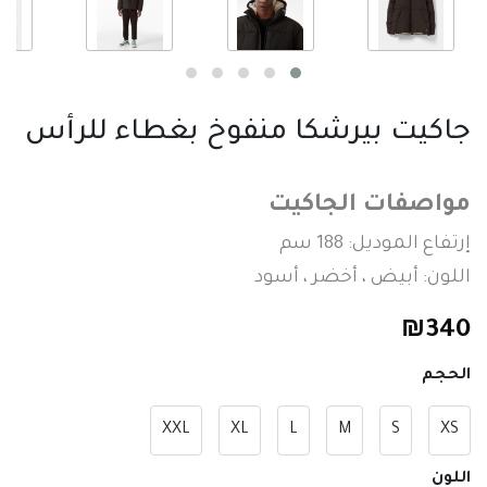
جاكيت بيرشكا منفوخ بغطاء للرأس
مواصفات الجاكيت
إرتفاع الموديل: 188 سم
اللون: أبيض ، أخضر ، أسود
₪
340
الحجم
XXL
XL
L
M
S
XS
اللون