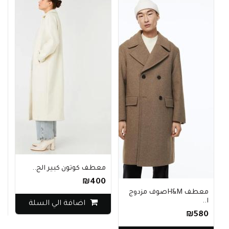
معطف كوتون كبير الح..
بليز
₪400
0
معطف H&Mصوف مزدوج
ا..
اضافة الي السلة
₪580