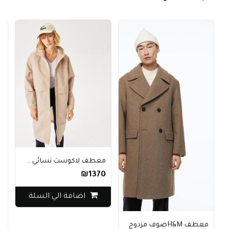
معطف لاكوست نسائي ..
₪1370
اضافة الي السلة
بن
معطف H&Mصوف مزدوج
0