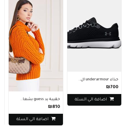
حذاء underarmour ال..
₪700
اضافة الي السلة
حقيبة يد guess بشعا..
فستا
0
₪810
اضافة الي السلة