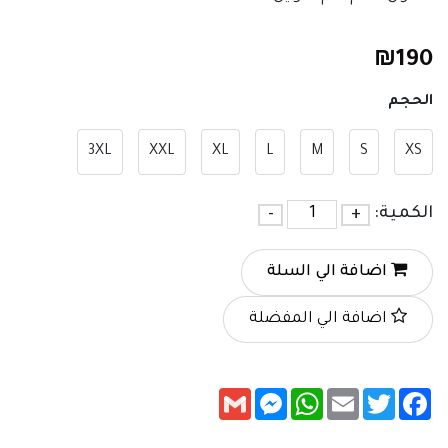
₪
190
الحجم
3XL
XXL
XL
L
M
S
XS
الكمية:
+
-
اضافة الي السلة
اضافة الي المفضلة
Messenger
Gmail
WhatsApp
Email
Twitter
Facebook