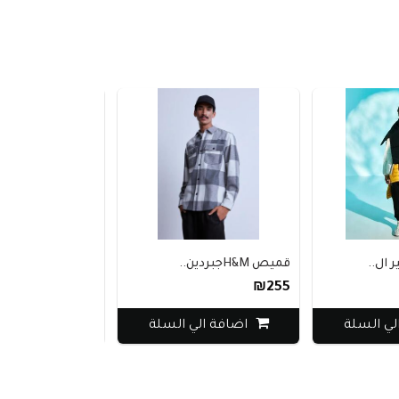
قميص H&Mجبردين..
قميص uspoloassn ال..
₪240
₪255
اضافة الي السلة
اضافة الي السلة