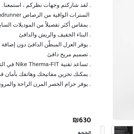
. لقد شاركتم وجهات نظركم ، استمعنا. ل
 السترات الواقية من الرصاص Windrunner بمقاس أفضل وبنية تساعدك على البقاء جافًا وتوفر دفئًا إضافيًا
. يوفر حزام الخصر المرن الراحة والمرون
₪
630
الحجم