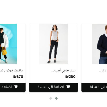
جينز مافي أسود..
جاكيت كوتون كبير ال..
₪370
₪230
اضافة الي السلة
اضافة الي السلة