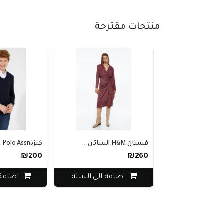
منتجات مقترحة
فستان H&M الساتان..
كنزةU.S. Polo Assn ..
₪200
₪260
اضافة الي السلة
اضافة الي السلة