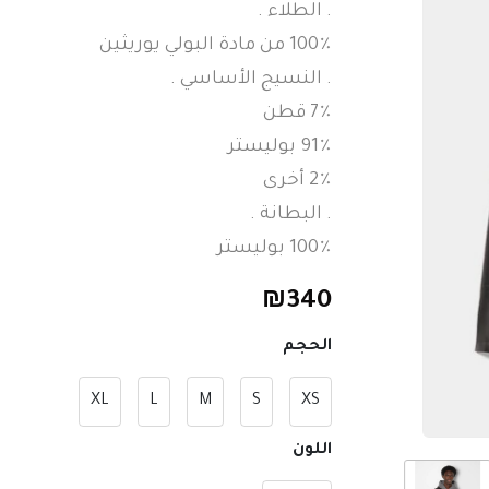
. الطلاء .
100٪ من مادة البولي يوريثين
. النسيج الأساسي .
7٪ قطن
91٪ بوليستر
2٪ أخرى
. البطانة .
100٪ بوليستر
₪
340
الحجم
XL
L
M
S
XS
اللون