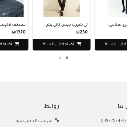
 صناعي..
تي شيرت جيس كاتي بش..
معطف لاكوست.
₪1370
₪230
الي السلة
اضافة الي السلة
اضافة ا
بنا
روابط
سياسة الخصوصية