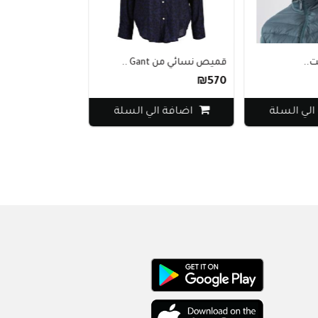
.
قميص نسائي من Gant ..
تي شيرت كوتون بأك
₪190
₪570
لي السلة
اضافة الي السلة
اضافة الي