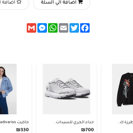
اضافة الي السلة
اضافة ا
Messenger
Gmail
WhatsApp
Email
Twitter
Facebook
رزة ك..
حذاء الجري للسيدات..
جاكيت stradivarius ..
₪330
₪700