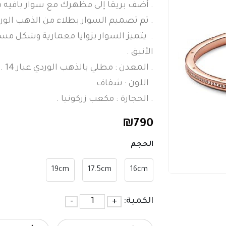
. أضف بريقًا إلى مظهرك مع سوار بافيه من
. تم تصميم السوار بطلاء من الذهب الوردي عيار 14 
. يتميز السوار بزوايا معمارية وشكل مست
الأنيق .
. المعدن : مطلي بالذهب الوردي عيار 14 .
. اللون : شفاف .
. الحجارة : مكعب زركونيا .
₪
790
الحجم
19cm
17.5cm
16cm
الكمية:
+
-