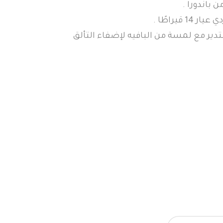
 باندورا .
قيراطًا .
دير مع لمسة من البافيه لإضفاء التألق