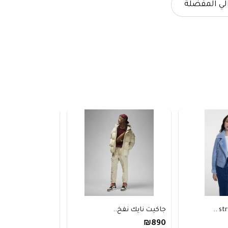
لي المفضلة
جاكيت نايك نفخ..
جينز pullandbear بخ..
₪270
₪890