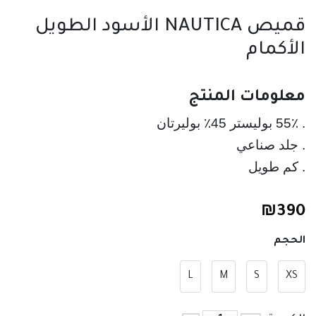
قميص NAUTICA الأسود الطويل
الأكمام
معلومات المنتج
. كم طويل
₪
390
الحجم
L
M
S
XS