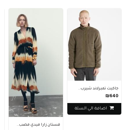
جاكيت تمبرلاند شيرب..
₪640
اضافة الي السلة
فستان زارا ميدي مصب..
سترة H&M محبوكة بس..