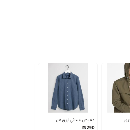
..
قميص نسائي أزرق من ..
بنطلون مافي جينز SE..
₪270
₪290