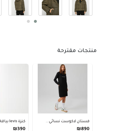
منتجات مقترحة
فستان لاكوست نسائي ..
كنزة levis بياقة مس..
₪390
₪890