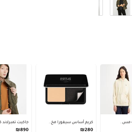
كريم أساس سيفورا مخ..
جاكيت تمبرلاند كروز
₪890
₪280