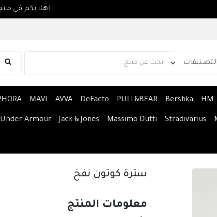
اهل
PHORA
MAVI
AVVA
DeFacto
PULL&BEAR
Bershka
HM
Under Armour
Jack & Jones
Massimo Dutti
Stradivarius
سترة كوتون نفخ
معلومات المنتج