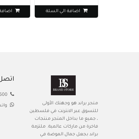
اضافة الي السلة
اضافة ال
اتصل 
00972594913600
متجر براند هو وجهتك الأولى
وات
للتسوق عبر الانترنت في فلسطين
، جميع ما بداخل المتجر منتجات
فاخرة من ماركات عالمية. ملتزمة
براند بجعل جمال الموضة في