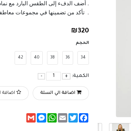
. أضف الدفء إلى الطقس البارد مع نماذ
.  تأكد من تضمينها في مجموعات معاطفك
₪
320
الحجم
42
40
38
36
34
الكمية:
+
-
اضافة الي السلة
اضافة ا
Messenger
Gmail
WhatsApp
Email
Twitter
Facebook