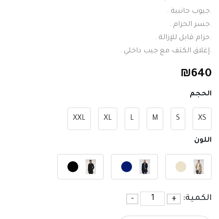
.جيوب جانبية .
.جسر الحزام .
.حزام قابل للإزالة .
.إغلاق الكتف مع جيب داخلي .
₪
640
الحجم
XXL
XL
L
M
S
XS
اللون
الكمية:
+
-