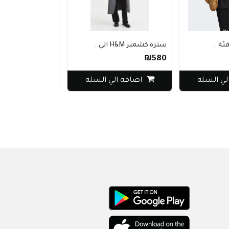
 ..
سترة كشمير H&M الي..
سويت شيرت أبيض 
₪650
₪580
ي السلة
اضافة الي السلة
اضافة الي