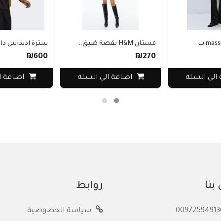
فستان H&M بقصة ضيق..
سترة اديداس دافئة
₪600
₪270
لي السلة
اضافة الي السلة
اضافة ال
بنا
روابط
سياسة الخصوصية