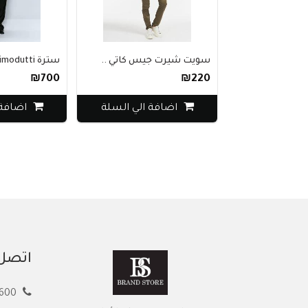
سويت شيرت جيس كاتي ..
سترة massimodutti ب..
₪700
₪220
اضافة الي السلة
اضافة ا
اتصل 
00972594913600