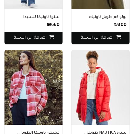
بولو كم طويل ناوتيك..
سترة ناوتيكا للسيدا..
₪660
₪300
اضافة الي السلة
اضافة الي السلة
سترة NAUTICA طويلة..
قميص ناوتيكا الطويل..