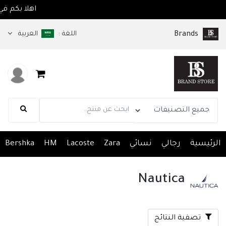
متجر brandsps.com
اللغة :
العربية
Brands
الرئيسية
رجالي
نسائي
Zara
Lacoste
HM
Bershka
Nautica
تصفية النتائج