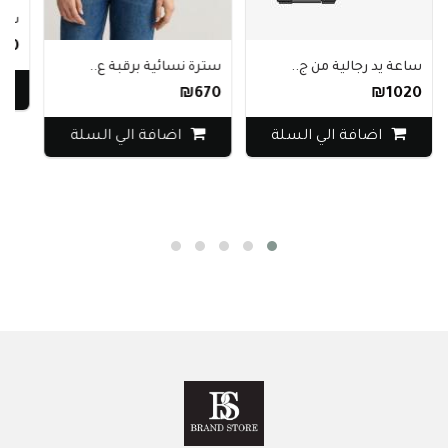
سترة underarmour لل..
₪690
 رجالية من ج..
سترة نسائية برقبة ع..
اضافة ا
₪670
₪
ضافة الي السلة
اضافة الي السلة