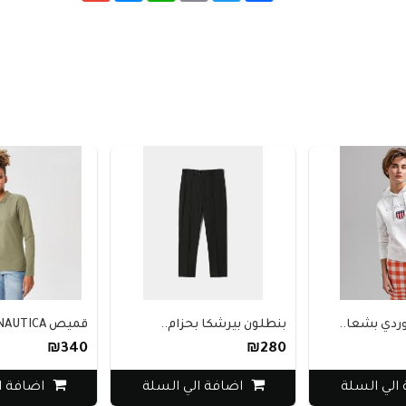
دي بشعا..
بنطلون بيرشكا بحزام..
قميص NAUTICA بولو ن..
₪340
₪280
الي السلة
اضافة الي السلة
اضافة ا