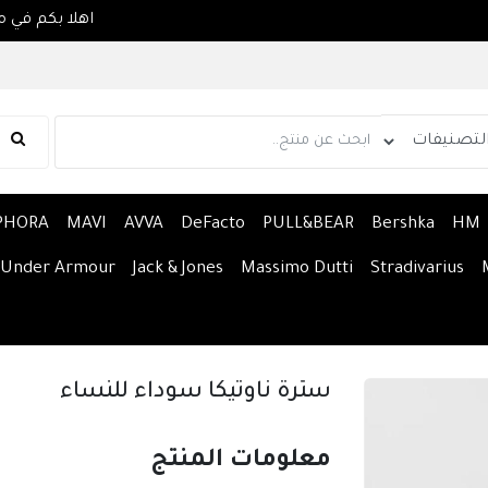
اه
PHORA
MAVI
AVVA
DeFacto
PULL&BEAR
Bershka
HM
Under Armour
Jack & Jones
Massimo Dutti
Stradivarius
سترة ناوتيكا سوداء للنساء
معلومات المنتج