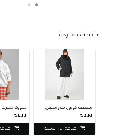
منتجات مقترحة
معطف كوتون نفخ مبطن..
سويت شيرت ور
₪630
₪330
اضافة الي السلة
اضافة 