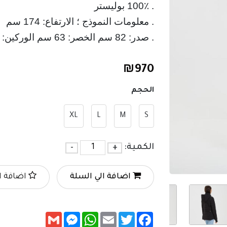
. معلومات النموذج ؛ الارتفاع: 174 سم
. صدر: 82 سم الخصر: 63 سم الوركين: 89 سم
₪
970
الحجم
XL
L
M
S
الكمية:
+
-
اضافة الي السلة
اضافة ا
Messenger
Gmail
WhatsApp
Email
Twitter
Facebook