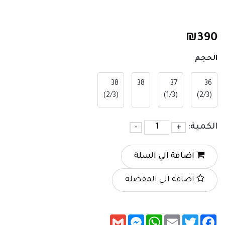
₪
390
الحجم
38
38
37
36
(2/3)
(1/3)
(2/3)
الكمية:
+
-
اضافة الي السلة
اضافة الي المفضلة
Messenger
Gmail
WhatsApp
Email
Twitter
Facebook