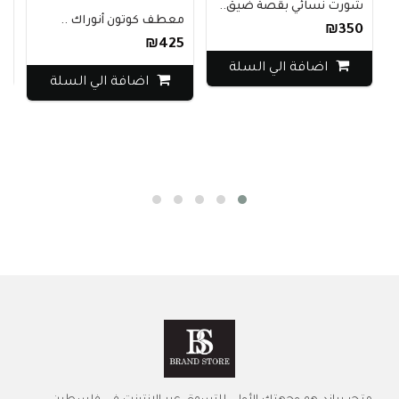
شورت نسائي بقصة ضيق..
جاكيت rs
معطف كوتون أنوراك ..
60
₪350
₪425
اضافة الي السلة
اضافة الي السلة