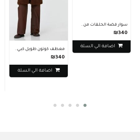
سوار فضة الحلقات من..
₪340
اضافة الي السلة
معطف كوتون طويل كبي..
₪340
جاكيت landbear
اضافة الي السلة
270