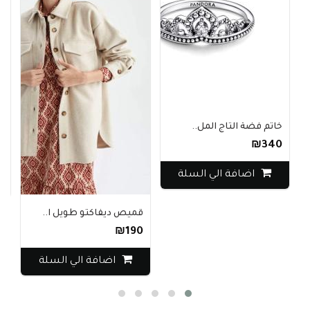
خاتم فضة التاج المل..
بلو
₪340
40
اضافة الي السلة
قميص ديفاكتو طويل ا..
₪190
اضافة الي السلة