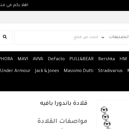
اهلا
PHORA
MAVI
AVVA
DeFacto
PULL&BEAR
Bershka
HM
Under Armour
Jack & Jones
Massimo Dutti
Stradivarius
قلادة باندورا بافيه
مواصفات القلادة