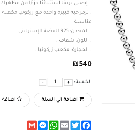
. إجعلي بريقًا استثنائيًا جزءًا من مظهرك مع
. ترمز حبة كبيرة واحدة مع زركونيا مكعبة 
مناسبة .
. المعدن: 925 الفضة الإسترليني .
. اللون: شفاف .
. الحجارة: مكعب زركونيا .
₪
540
الكمية:
+
-
اضافة الي السلة
اضافة ا
Messenger
Gmail
WhatsApp
Email
Twitter
Facebook