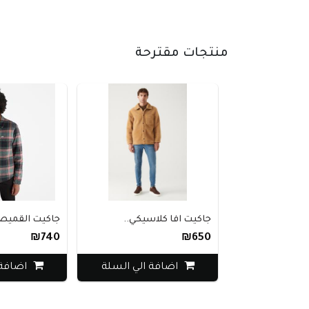
منتجات مقترحة
جاكيت افا كلاسيكي..
جاكيت القميص ت
₪740
₪650
اضافة الي السلة
اضافة 