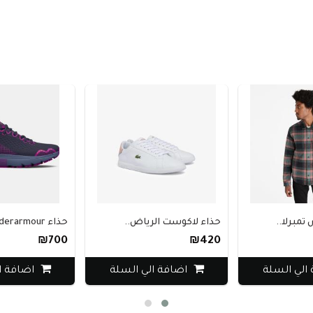
مبرلا..
حذاء لاكوست الرياض..
حذاء underarmour ال..
₪700
₪420
الي السلة
اضافة الي السلة
اضافة ا