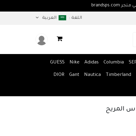
اهلا بكم في متجر brandsps.com
اللغة :
العربية
GUESS
Nike
Adidas
Columbia
SE
DIOR
Gant
Nautica
Timberland
س المريح