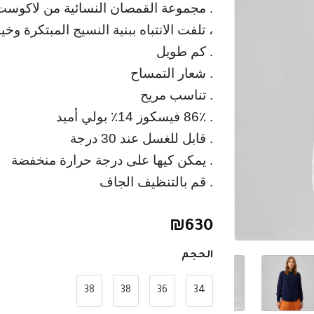
. مجموعة القمصان النسائية من لاكوست ،
. قم بالتنظيف الجاف
₪
630
الحجم
38
38
36
34