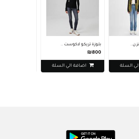
بلوزة تريكو لاكوست ..
بنطلون مافي جينز أ
₪240
₪800
لي السلة
اضافة الي السلة
اضافة الي