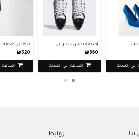
أحذية أديداس سوبر س..
بنطلون levis جينز ن..
₪520
₪660
الي السلة
اضافة الي السلة
اضافة ا
بنا
روابط