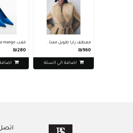
معطف زارا طويل ممتا..
كعب mango مدبب..
₪280
₪960
اضافة الي السلة
اضافة 
اتصل 