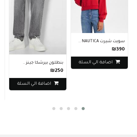
سويت شيرت NAUTICA ..
₪390
اضافة الي السلة
بنطلون بيرشكا جينز ..
₪250
م
0
اضافة الي السلة