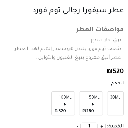
عطر سيفورا رجالي توم فورد
مواصفات العطر
. ثري. حار. مبدع .
. شغف توم فورد بلندن هو مصدر إلهام لهذا العطر .
. عطر أنيق ممزوج بتبغ الغليون والتوابل .
₪
520
الحجم
100ML
50ML
30ML
+
+
₪520
₪280
الكمية:
+
-